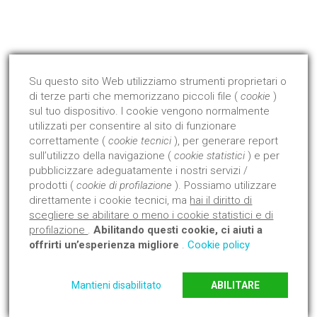
Qualità Certificata !
Dal 2008 abbiamo avviato ed ottenuto la certificazione di
prodotto con l'Istituto Giordano.
Su questo sito Web utilizziamo strumenti proprietari o
di terze parti che memorizzano piccoli file (
cookie
)
Approfondisci
sul tuo dispositivo. I cookie vengono normalmente
utilizzati per consentire al sito di funzionare
correttamente (
cookie tecnici
), per generare report
sull’utilizzo della navigazione (
cookie statistici
) e per
pubblicizzare adeguatamente i nostri servizi /
prodotti (
cookie di profilazione
). Possiamo utilizzare
direttamente i cookie tecnici, ma
hai il diritto di
scegliere se abilitare o meno i cookie statistici e di
profilazione
.
Abilitando questi cookie, ci aiuti a
offrirti un’esperienza migliore
.
Cookie policy
Mantieni disabilitato
ABILITARE
Copyright Edilglas 2021 © Tutti i diritti Riservati