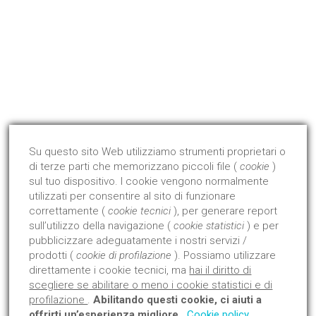
P. Iva 00855970679
Qualità Certificata !
Dal 2008 abbiamo avviato ed ottenuto la certificazione di
prodotto con l'Istituto Giordano.
Su questo sito Web utilizziamo strumenti proprietari o
di terze parti che memorizzano piccoli file (
cookie
)
Approfondisci
sul tuo dispositivo. I cookie vengono normalmente
utilizzati per consentire al sito di funzionare
correttamente (
cookie tecnici
), per generare report
sull’utilizzo della navigazione (
cookie statistici
) e per
pubblicizzare adeguatamente i nostri servizi /
prodotti (
cookie di profilazione
). Possiamo utilizzare
direttamente i cookie tecnici, ma
hai il diritto di
scegliere se abilitare o meno i cookie statistici e di
profilazione
.
Abilitando questi cookie, ci aiuti a
offrirti un’esperienza migliore
.
Cookie policy