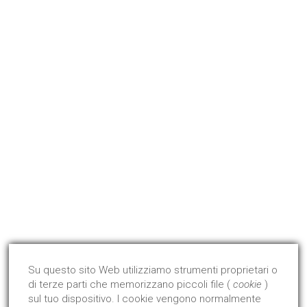
EDILGLAS POMPONI SRL
Via B. Masci Zona Art. Villa Pavone 64100 Teramo - Italia
Tel +39 0861 413704
info@edilglas.it
P. Iva 00855970679
Qualità Certificata !
Dal 2008 abbiamo avviato ed ottenuto la certificazione di
prodotto con l'Istituto Giordano.
Su questo sito Web utilizziamo strumenti proprietari o
di terze parti che memorizzano piccoli file (
cookie
)
Approfondisci
sul tuo dispositivo. I cookie vengono normalmente