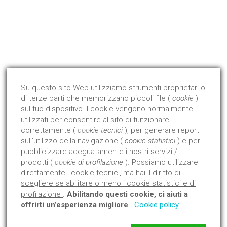
Qualità Certificata !
Dal 2008 abbiamo avviato ed ottenuto la certificazione di
prodotto con l'Istituto Giordano.
Su questo sito Web utilizziamo strumenti proprietari o
di terze parti che memorizzano piccoli file (
cookie
)
Approfondisci
sul tuo dispositivo. I cookie vengono normalmente
utilizzati per consentire al sito di funzionare
correttamente (
cookie tecnici
), per generare report
sull’utilizzo della navigazione (
cookie statistici
) e per
pubblicizzare adeguatamente i nostri servizi /
prodotti (
cookie di profilazione
). Possiamo utilizzare
direttamente i cookie tecnici, ma
hai il diritto di
scegliere se abilitare o meno i cookie statistici e di
profilazione
.
Abilitando questi cookie, ci aiuti a
offrirti un’esperienza migliore
.
Cookie policy