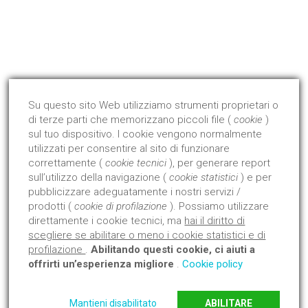
Qualità Certificata !
Dal 2008 abbiamo avviato ed ottenuto la certificazione di
prodotto con l'Istituto Giordano.
Su questo sito Web utilizziamo strumenti proprietari o
di terze parti che memorizzano piccoli file (
cookie
)
Approfondisci
sul tuo dispositivo. I cookie vengono normalmente
utilizzati per consentire al sito di funzionare
correttamente (
cookie tecnici
), per generare report
sull’utilizzo della navigazione (
cookie statistici
) e per
pubblicizzare adeguatamente i nostri servizi /
prodotti (
cookie di profilazione
). Possiamo utilizzare
direttamente i cookie tecnici, ma
hai il diritto di
scegliere se abilitare o meno i cookie statistici e di
profilazione
.
Abilitando questi cookie, ci aiuti a
offrirti un’esperienza migliore
.
Cookie policy
Mantieni disabilitato
ABILITARE