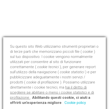
Qualità Certificata !
Dal 2008 abbiamo avviato ed ottenuto la certificazione di
prodotto con l'Istituto Giordano.
Su questo sito Web utilizziamo strumenti proprietari o
di terze parti che memorizzano piccoli file (
cookie
)
Approfondisci
sul tuo dispositivo. I cookie vengono normalmente
utilizzati per consentire al sito di funzionare
correttamente (
cookie tecnici
), per generare report
sull’utilizzo della navigazione (
cookie statistici
) e per
pubblicizzare adeguatamente i nostri servizi /
prodotti (
cookie di profilazione
). Possiamo utilizzare
direttamente i cookie tecnici, ma
hai il diritto di
scegliere se abilitare o meno i cookie statistici e di
profilazione
.
Abilitando questi cookie, ci aiuti a
offrirti un’esperienza migliore
.
Cookie policy