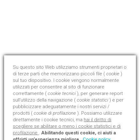
P. Iva 00855970679
Qualità Certificata !
Dal 2008 abbiamo avviato ed ottenuto la certificazione di
prodotto con l'Istituto Giordano.
Su questo sito Web utilizziamo strumenti proprietari o
di terze parti che memorizzano piccoli file (
cookie
)
Approfondisci
sul tuo dispositivo. I cookie vengono normalmente
utilizzati per consentire al sito di funzionare
correttamente (
cookie tecnici
), per generare report
sull’utilizzo della navigazione (
cookie statistici
) e per
pubblicizzare adeguatamente i nostri servizi /
prodotti (
cookie di profilazione
). Possiamo utilizzare
direttamente i cookie tecnici, ma
hai il diritto di
scegliere se abilitare o meno i cookie statistici e di
profilazione
.
Abilitando questi cookie, ci aiuti a
offrirti un’esperienza migliore
.
Cookie policy