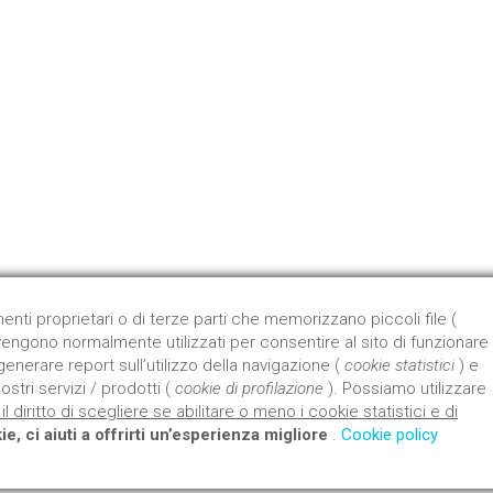
Qu
Dal 
prod
Appr
nti proprietari o di terze parti che memorizzano piccoli file (
e vengono normalmente utilizzati per consentire al sito di funzionare
 generare report sull’utilizzo della navigazione (
cookie statistici
) e
tri servizi / prodotti (
cookie di profilazione
). Possiamo utilizzare
 il diritto di scegliere se abilitare o meno i cookie statistici e di
e, ci aiuti a offrirti un’esperienza migliore
.
Cookie policy