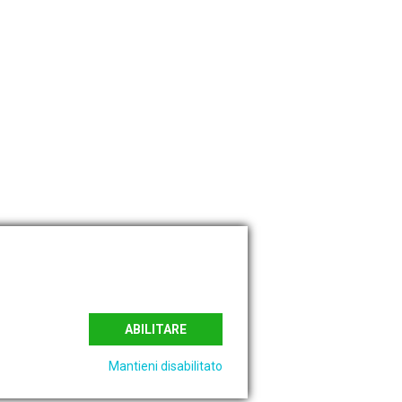
alità Certificata !
2008 abbiamo avviato ed ottenuto la certificazione di
otto con l'Istituto Giordano.
ofondisci
ABILITARE
Mantieni disabilitato
Copyright Edilglas 2021 © Tutti i diritti Riservati