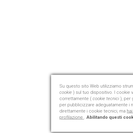
EDILGLAS POMPONI SRL
Via B. Masci Zona Art. Villa Pavone 64100 Teramo - Italia
Tel +39 0861 413704
info@edilglas.it
P. Iva 00855970679
Su questo sito Web utilizziamo strume
cookie
) sul tuo dispositivo. I cooki
correttamente (
cookie tecnici
), per
per pubblicizzare adeguatamente i nos
direttamente i cookie tecnici, ma
hai
profilazione
.
Abilitando questi cooki