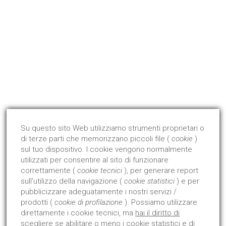
info@edilglas.it
P. Iva 00855970679
Qualità Certificata !
Dal 2008 abbiamo avviato ed ottenuto la certificazione di
prodotto con l'Istituto Giordano.
Su questo sito Web utilizziamo strumenti proprietari o
di terze parti che memorizzano piccoli file (
cookie
)
Approfondisci
sul tuo dispositivo. I cookie vengono normalmente
utilizzati per consentire al sito di funzionare
correttamente (
cookie tecnici
), per generare report
sull’utilizzo della navigazione (
cookie statistici
) e per
pubblicizzare adeguatamente i nostri servizi /
prodotti (
cookie di profilazione
). Possiamo utilizzare
direttamente i cookie tecnici, ma
hai il diritto di
scegliere se abilitare o meno i cookie statistici e di