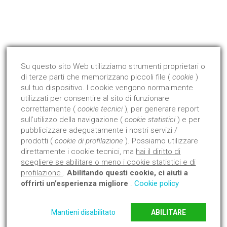
Qualità Certificata !
Dal 2008 abbiamo avviato ed ottenuto la certificazione di
prodotto con l'Istituto Giordano.
Su questo sito Web utilizziamo strumenti proprietari o
di terze parti che memorizzano piccoli file (
cookie
)
Approfondisci
sul tuo dispositivo. I cookie vengono normalmente
utilizzati per consentire al sito di funzionare
correttamente (
cookie tecnici
), per generare report
sull’utilizzo della navigazione (
cookie statistici
) e per
pubblicizzare adeguatamente i nostri servizi /
prodotti (
cookie di profilazione
). Possiamo utilizzare
direttamente i cookie tecnici, ma
hai il diritto di
scegliere se abilitare o meno i cookie statistici e di
profilazione
.
Abilitando questi cookie, ci aiuti a
offrirti un’esperienza migliore
.
Cookie policy
Mantieni disabilitato
ABILITARE