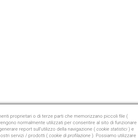
Qu
Dal 
prod
Appr
nti proprietari o di terze parti che memorizzano piccoli file (
e vengono normalmente utilizzati per consentire al sito di funzionare
 generare report sull’utilizzo della navigazione (
cookie statistici
) e
tri servizi / prodotti (
cookie di profilazione
). Possiamo utilizzare