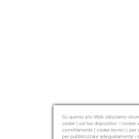
EDILGLAS POMPONI SRL
Via B. Masci Zona Art. Villa Pavone 64100 Teramo - Italia
Tel +39 0861 413704
info@edilglas.it
P. Iva 00855970679
Su questo sito Web utilizziamo strume
cookie
) sul tuo dispositivo. I cooki
correttamente (
cookie tecnici
), per
per pubblicizzare adeguatamente i nos