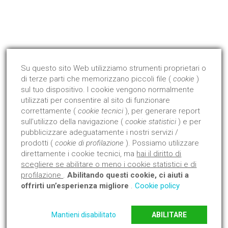
Qualità Certificata !
Dal 2008 abbiamo avviato ed ottenuto la certificazione di
prodotto con l'Istituto Giordano.
Su questo sito Web utilizziamo strumenti proprietari o
di terze parti che memorizzano piccoli file (
cookie
)
Approfondisci
sul tuo dispositivo. I cookie vengono normalmente
utilizzati per consentire al sito di funzionare
correttamente (
cookie tecnici
), per generare report
sull’utilizzo della navigazione (
cookie statistici
) e per
pubblicizzare adeguatamente i nostri servizi /
prodotti (
cookie di profilazione
). Possiamo utilizzare
direttamente i cookie tecnici, ma
hai il diritto di
scegliere se abilitare o meno i cookie statistici e di
profilazione
.
Abilitando questi cookie, ci aiuti a
offrirti un’esperienza migliore
.
Cookie policy
Mantieni disabilitato
ABILITARE